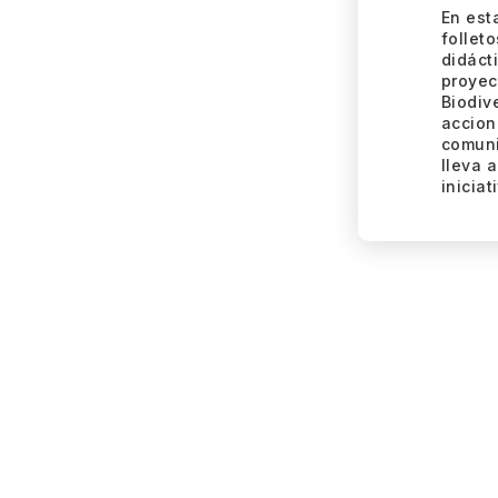
En est
folleto
didáct
proyec
Biodiv
accion
comuni
lleva 
iniciat