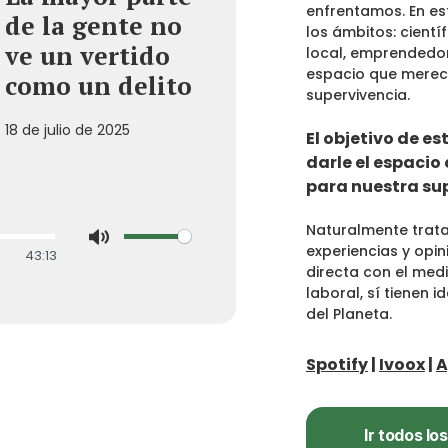
enfrentamos. En es
de la gente no
los ámbitos: cientí
ve un vertido
local, emprendedor, 
espacio que merec
como un delito
supervivencia.
18 de julio de 2025
El objetivo de es
darle el espaci
para nuestra su
Naturalmente trat
experiencias y opi
43:13
Mute
directa con el med
laboral, sí tienen 
del Planeta.
Spotify
|
Ivoox
|
A
Ir todos lo