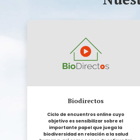
nos ayudan a incrementar
nuestro conocimiento sobre todo
aquello que implica aquello que
ahora llamamos emergencia
climática.
Biodirectos
Ciclo de encuentros online cuyo
objetivo es sensibilizar sobre el
importante papel que juega la
biodiversidad en relación a la salud