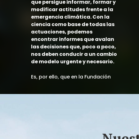
que persigue informar, formar y
modificar actitudes frente a la
emergencia climática. Con la
ciencia como base de todas las
actuaciones, podemos
encontrar informes que avalan
las decisiones que, poco a poco,
nos deben conducir a un cambio
de modelo urgente y necesario.
Es, por ello, que en la Fundación
Biodiversidad damos mucha
importancia a la divulgación y
sensibilización. Conferencias,
charlas y distintos eventos que
cuentan con la presencia de
personas con experiencia,
formación y criterio en materia
Nuest
científico-medioambiental que