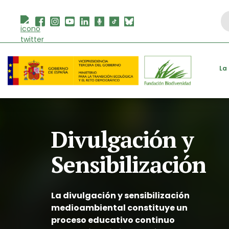
Skip
Se
to
fo
content
La
Divulgación y
Sensibilización
La divulgación y sensibilización
medioambiental constituye un
proceso educativo continuo