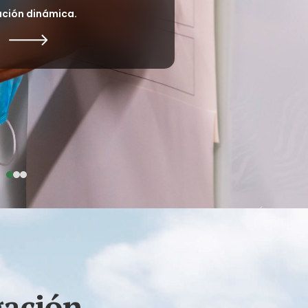
ación dinámica.
gación