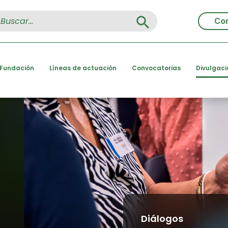
Search Button
arch
r:
Co
 Fundación
Líneas de actuación
Convocatorias
Divulgaci
Diálogos